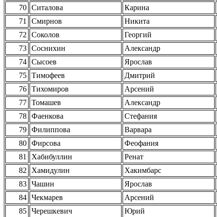
70
Ситалова
Карина
71
Смирнов
Никита
72
Соколов
Георгий
73
Соснихин
Александр
74
Сысоев
Ярослав
75
Тимофеев
Дмитрий
76
Тихомиров
Арсений
77
Томашев
Александр
78
Фаенкова
Стефания
79
Филиппова
Варвара
80
Фирсова
Феофания
81
Хабибуллин
Ренат
82
Хамидулин
Хакимбарс
83
Чашин
Ярослав
84
Чекмарев
Арсений
85
Черешкевич
Юрий